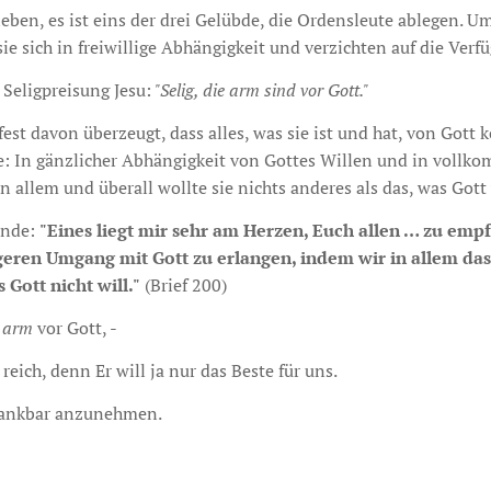
ben, es ist eins der drei Gelübde, die Ordensleute ablegen. U
ie sich in freiwillige Abhängigkeit und verzichten auf die Verfü
 Seligpreisung Jesu:
"Selig, die arm sind vor Gott."
est davon überzeugt, dass alles, was sie ist und hat, von Got
sie: In gänzlicher Abhängigkeit von Gottes Willen und in vollk
In allem und überall wollte sie nichts anderes als das, was Gott w
Bände:
"Eines liegt mir sehr am Herzen, Euch allen … zu emp
geren Umgang mit Gott zu erlangen, indem wir in allem das 
 Gott nicht will."
(Brief 200)
h
arm
vor Gott, -
reich, denn Er will ja nur das Beste für uns.
dankbar anzunehmen.