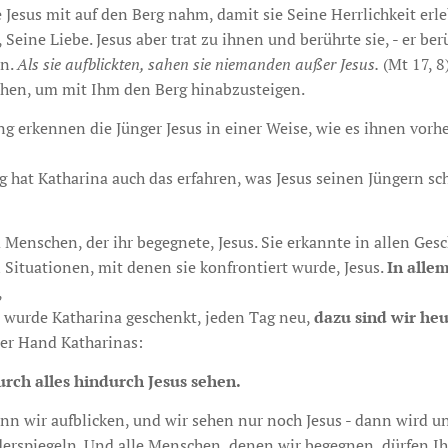
 Jesus mit auf den Berg nahm, damit sie Seine Herrlichkeit erle
Seine Liebe. Jesus aber trat zu ihnen und berührte sie, - er ber
en.
Als sie aufblickten, sahen sie niemanden außer Jesus.
(Mt 17, 8
hen, um mit Ihm den Berg hinabzusteigen.
g erkennen die Jünger Jesus in einer Weise, wie es ihnen vorhe
g hat Katharina auch das erfahren, was Jesus seinen Jüngern sc
Menschen, der ihr begegnete, Jesus. Sie erkannte in allen Gesch
n Situationen, mit denen sie konfrontiert wurde, Jesus.
In alle
,
s wurde Katharina geschenkt, jeden Tag neu,
dazu sind wir he
der Hand Katharinas:
urch alles hindurch Jesus sehen.
nn wir aufblicken, und wir sehen nur noch Jesus - dann wird u
iderspiegeln. Und alle Menschen, denen wir begegnen, dürfen 